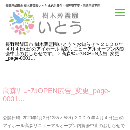
長野県飯田市 樹木葬霊園いとう 永代供養付・管理費不要・宗旨宗派不問
長野県飯田市 樹木葬霊園いとう
>
お知らせ
>
２０２０年
４月４日(土)のアイホール高森リニューアルオープン内覧
会中止のおしらせです。
>
高森ﾘﾆｭｰｱﾙOPEN広告_変更
_page-0001…
高森ﾘﾆｭｰｱﾙOPEN広告_変更_page-
0001…
公開日時:
2020年4月2日
1285 × 589
(
２０２０年４月４日(土)の
アイホール高森リニューアルオープン内覧会中止のおしらせで