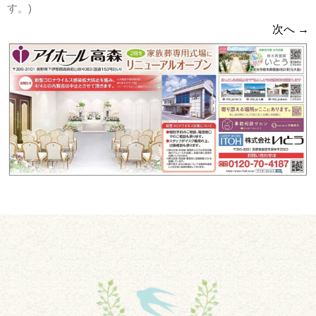
す。
)
次へ →