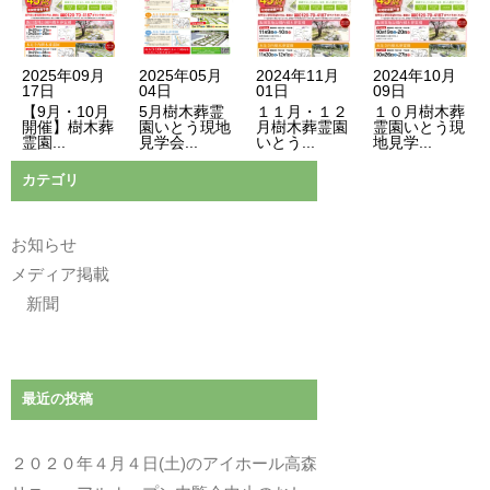
2025年09月
2025年05月
2024年11月
2024年10月
17日
04日
01日
09日
【9月・10月
5月樹木葬霊
１１月・１２
１０月樹木葬
開催】樹木葬
園いとう現地
月樹木葬霊園
霊園いとう現
霊園...
見学会...
いとう...
地見学...
カテゴリ
お知らせ
メディア掲載
新聞
最近の投稿
２０２０年４月４日(土)のアイホール高森