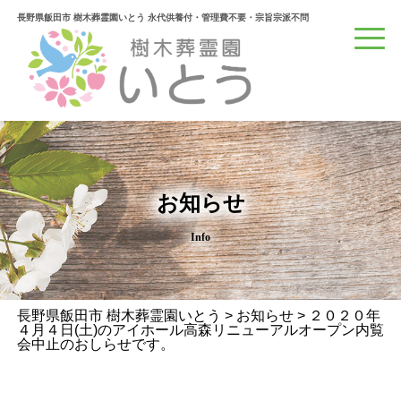
長野県飯田市 樹木葬霊園いとう 永代供養付・管理費不要・宗旨宗派不問
お知らせ
Info
長野県飯田市 樹木葬霊園いとう
>
お知らせ
>
２０２０年
４月４日(土)のアイホール高森リニューアルオープン内覧
会中止のおしらせです。