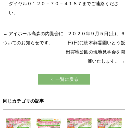
ダイヤル０１２０－７０－４１８７までご連絡くださ
い。
投
←
アイホール高森の内覧会に
２０２０年９月５日(土)、６
稿
ついてのお知らせです。
日(日)に樹木葬霊園いとう飯
ナ
田霊地公園の現地見学会を開
ビ
催いたします。
→
ゲ
ー
＜ 一覧に戻る
シ
ョ
同じカテゴリの記事
ン