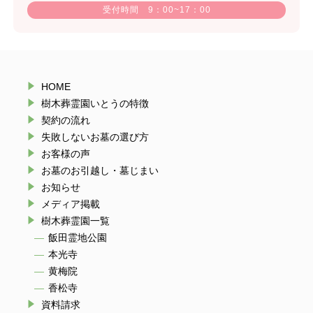
受付時間 9：00~17：00
HOME
樹木葬霊園いとうの特徴
契約の流れ
失敗しないお墓の選び方
お客様の声
お墓のお引越し・墓じまい
お知らせ
メディア掲載
樹木葬霊園一覧
飯田霊地公園
本光寺
黄梅院
香松寺
資料請求