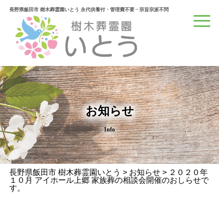
長野県飯田市 樹木葬霊園いとう 永代供養付・管理費不要・宗旨宗派不問
お知らせ
Info
長野県飯田市 樹木葬霊園いとう
>
お知らせ
>
２０２０年
１０月 アイホール上郷 家族葬の相談会開催のおしらせで
す。