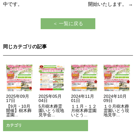
ナ
中です。
開始いたします。
→
ビ
ゲ
＜ 一覧に戻る
ー
シ
同じカテゴリの記事
ョ
ン
2025年09月
2025年05月
2024年11月
2024年10月
17日
04日
01日
09日
【9月・10月
5月樹木葬霊
１１月・１２
１０月樹木葬
開催】樹木葬
園いとう現地
月樹木葬霊園
霊園いとう現
霊園...
見学会...
いとう...
地見学...
カテゴリ