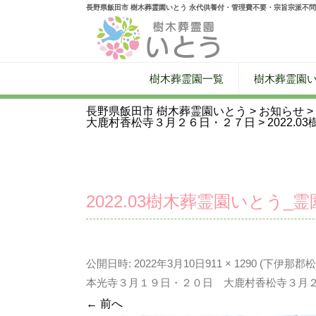
長野県飯田市 樹木葬霊園いとう 永代供養付・管理費不要・宗旨宗派不問
樹木葬霊園一覧
樹木葬霊園
長野県飯田市 樹木葬霊園いとう
>
お知らせ
>
大鹿村香松寺３月２６日・２７日
>
2022.
2022.03樹木葬霊園いとう_
公開日時:
2022年3月10日
911 × 1290
(
下伊那郡松
本光寺３月１９日・２０日 大鹿村香松寺３月
← 前へ