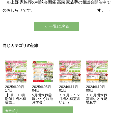
稿
ール上郷 家族葬の相談会開催
高森 家族葬の相談会開催中で
ナ
のおしらせです。
す。
→
ビ
ゲ
＜ 一覧に戻る
ー
シ
同じカテゴリの記事
ョ
ン
2025年09月
2025年05月
2024年11月
2024年10月
17日
04日
01日
09日
【9月・10月
5月樹木葬霊
１１月・１２
１０月樹木葬
開催】樹木葬
園いとう現地
月樹木葬霊園
霊園いとう現
霊園...
見学会...
いとう...
地見学...
カテゴリ