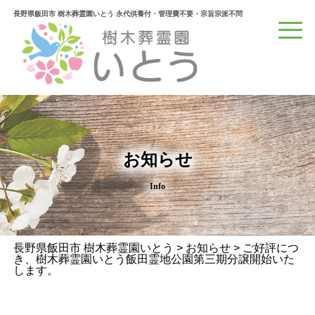
長野県飯田市 樹木葬霊園いとう 永代供養付・管理費不要・宗旨宗派不問
お知らせ
Info
長野県飯田市 樹木葬霊園いとう
>
お知らせ
>
ご好評につ
き、樹木葬霊園いとう飯田霊地公園第三期分譲開始いた
します。